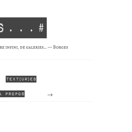
s...#
re infini, de gale­ries… — Borges
Text(ur)es
Perdu
A propos