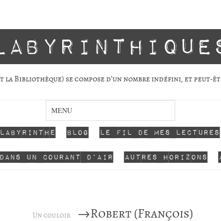
labyrinthique
 la Biblio­thèque) se com­pose d’un nombre indé­fini, et peut-êt
 labyrinthe
Blog
Le fil de mes lectures
dans un courant d’air
Autres horizons
→Robert (François)
Un couloir