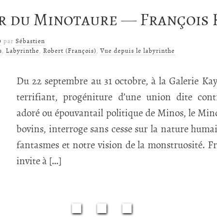
 du Mino­taure — Fran­çois
9
par
Sébastien
s
,
Labyrinthe
,
Robert (François)
,
Vue depuis le labyrinthe
Du 22 septembre au 31 octobre, à la Galerie Kay
terrifiant, progéniture d’une union dite con
adoré ou épouvantail politique de Minos, le Mino
bovins, interroge sans cesse sur la nature huma
fantasmes et notre vision de la monstruosité. F
invite à […]
■■■