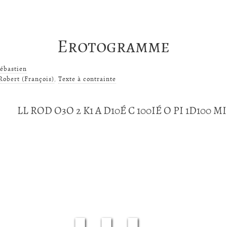
Erotogramme
ébastien
Robert (François)
,
Texte à contrainte
LL ROD O3O 2 K1 A D10É C 100IÉ O PI 1D100
■■■