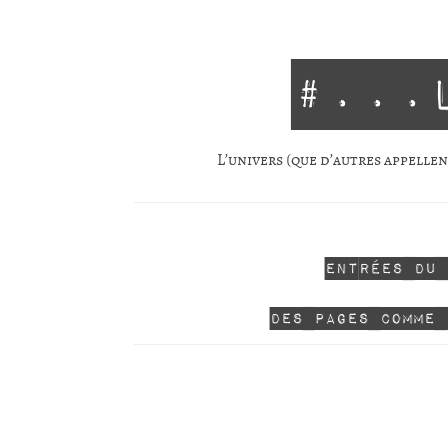
#...
L’univers (que d’autres appellent
Entrées du
Des pages comme 