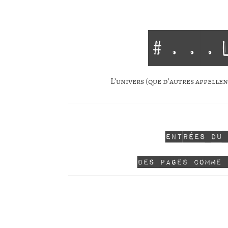
#...
L’univers (que d’autres appellent
Entrées du
Des pages comme 