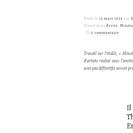
Posté le
13 mars 2013
par
S
Classé dans
Ecrits
,
Minota
0 commentaire
Travail sur l’établi, « Mino
d’artiste réalisé avec l’ami
sont pas définitifs) seront p