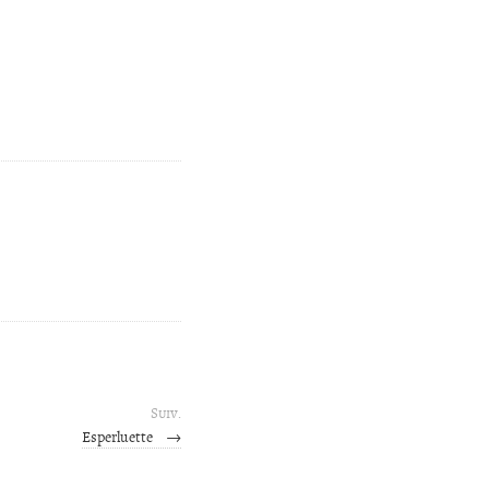
Suiv.
Esperluette
→