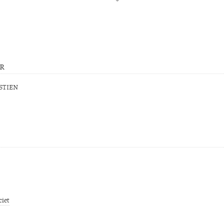
ur
STIEN
iet