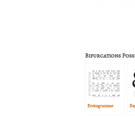
Bifurcations Poss
Erotogramme
Es