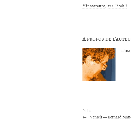
Minotoraure
,
sur l'établi
A propos de l'aute
SÉBA
Préc.
←
Véniels — Bernard Manc