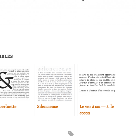
ibles
perluette
Silencieuse
Le ver à soi — 2. le
cocon