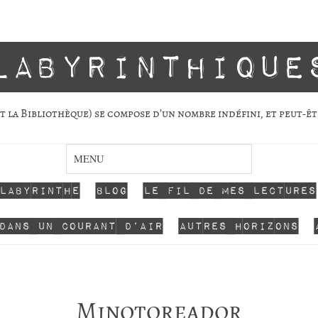
labyrinthique
 la Biblio­thèque) se com­pose d’un nombre indé­fini, et peut-êt
 labyrinthe
Blog
Le fil de mes lectures
dans un courant d’air
Autres horizons
Minotoreador