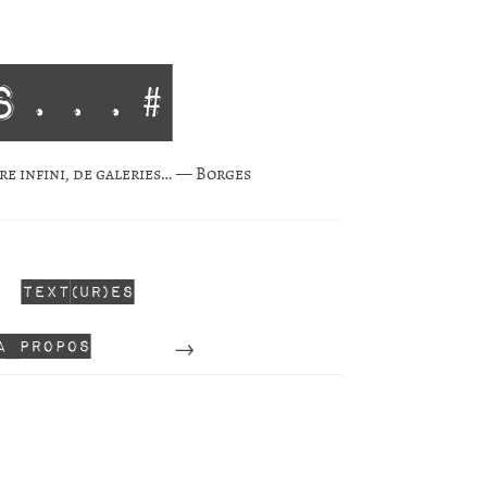
s...#
re infini, de gale­ries… — Borges
Text(ur)es
Perdu
A propos