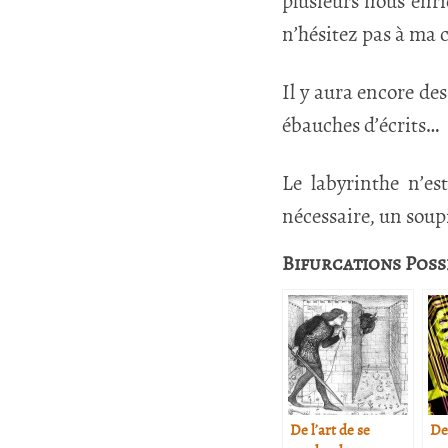
plusieurs nous enri
n’hésitez pas à ma 
Il y aura encore des
ébauches d’écrits…
Le labyrinthe n’es
nécessaire, un soup
Bifurcations Poss
De l’art de se
De 