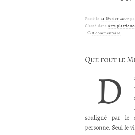
Posté le
21 février 2009
p
Classé dans
Arts plastique
8 commentaire
Que fout le M
D
souligné par le 
personne. Seul le v