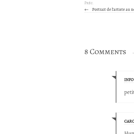
Préc.
←
Portrait de l’artiste au 
8 Comments
INFO
peti
CARO
Hum 