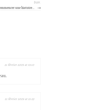
Suiv.
ommencer une histoire…
→
21 février 2009 at 19:10
eau.
21 février 2009 at 21:25