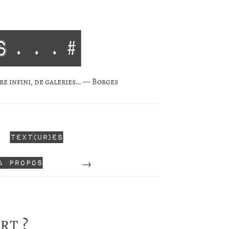
s...#
re infini, de gale­ries… — Borges
Text(ur)es
Perdu
A propos
rt ?