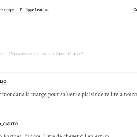
nez rouge — Philippe Léotard
C
→
Un labyrinthe peut-il être désert ?
LIO
t mot dans la marge pour saluer le plaisir de te lire à nouv
_CARITO
Barthes, j’adore. Livre de chevet s’il en est un.