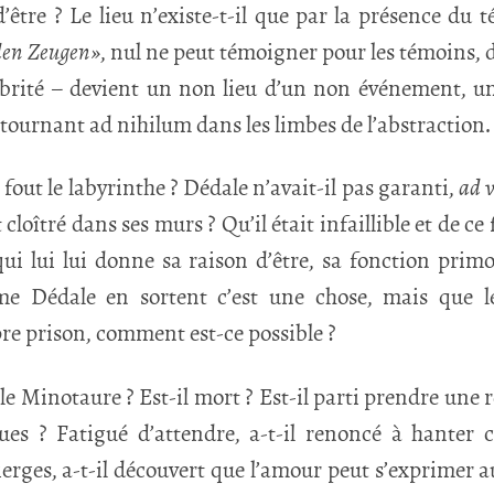
’être ? Le lieu n’existe-t-il que par la présence du 
den Zeugen»
, nul ne peut témoigner pour les témoins, d
nabrité – devient un non lieu d’un non événement, u
retournant ad nihilum dans les limbes de l’abstraction.
fout le labyrinthe ? Dédale n’avait-il pas garanti,
ad 
cloîtré dans ses murs ? Qu’il était infaillible et de ce 
, qui lui lui donne sa raison d’être, sa fonction prim
e Dédale en sortent c’est une chose, mais que 
pre prison, comment est-ce possible ?
e Minotaure ? Est-il mort ? Est-il parti prendre une 
ques ? Fatigué d’attendre, a-t-il renoncé à hanter c
ierges, a-t-il découvert que l’amour peut s’exprimer 