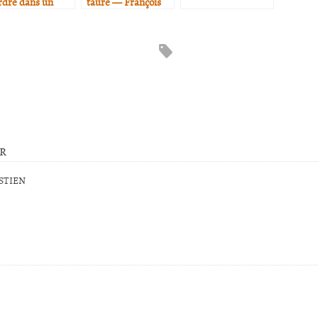
rdre dans un
taure — Fran­çois
byrinthe… (1)
Robert
ur
STIEN