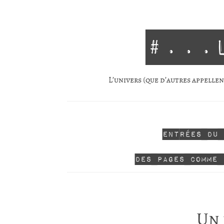
#...
L’univers (que d’autres appellent
Entrées du
Des pages comme 
Un 