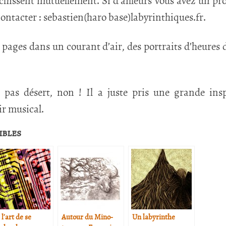
chissent mutuellement. Si d’ailleurs vous avez un pr
contacter : sebastien(haro base)labyrinthiques.fr.
 pages dans un courant d’air, des portraits d’heures d
t pas désert, non ! Il a juste pris une grande insp
ir musical.
ibles
l’art de se
Autour du Mino­
Un labyrinthe