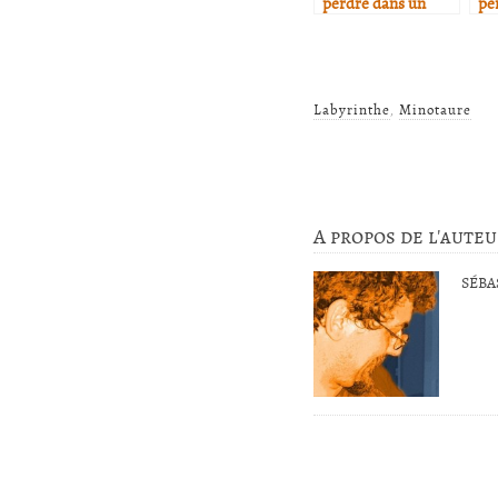
perdre dans un
pe
labyrinthe…
la
Labyrinthe
,
Minotaure
A propos de l'aute
SÉBA