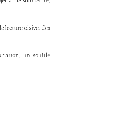
ojet à me soumettre,
e lecture oisive, des
iration, un souffle