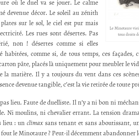
heure où le duel va se jouer. Le calme
mé devenue décor. Le soleil au zénith
lates sur le sol, le ciel est pur mais
Le Minotaure vieil
lectricité. Les rues sont désertes. Pas
tous droits 
ié, non ! désertes comme si elles
té habitées, comme si, de tous temps, ces façades, c
e carton pâte, placés là uniquement pour meubler le v
de la matière. Il y a toujours du vent dans ces scène
bsence devenue tangible, c’est la vie retirée de toute p
pas lieu. Faute de duelliste. Il n’y a ni bon ni méchan
ale. Ni moulins, ni chevalier errant. La tension dra
 lieu : un
climax
sans tenant et sans aboutissant, un
 fout le Minotaure ? Peut-il décemment abandonner l