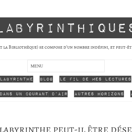
labyrinthique
 la Biblio­thèque) se com­pose d’un nombre indé­fini, et peut-êt
 labyrinthe
Blog
Le fil de mes lectures
dans un courant d’air
Autres horizons
labyrinthe peut-il être dése