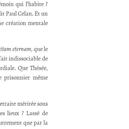
témoin qui l’habite ?
it Paul Celan. Et un
ne création mentale
vitam eternam
, que le
fait indissociable de
ordiale. Que Thésée,
le prisonnier même
retraite méritée sous
es lieux ? Lassé de
autrement que par la