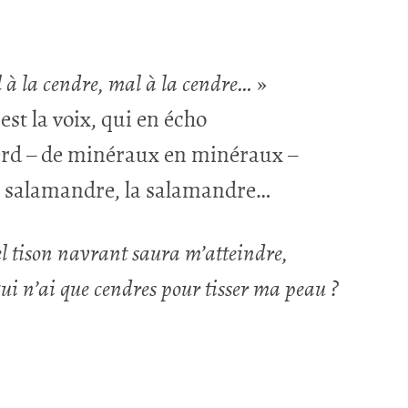
à la cendre, mal à la cendre…
»
 est la voix, qui en écho
rd – de miné­raux en miné­raux –
 sala­mandre, la sala­mandre…
l tison navrant saura m’atteindre,
ui n’ai que cendres pour tis­ser ma peau ?