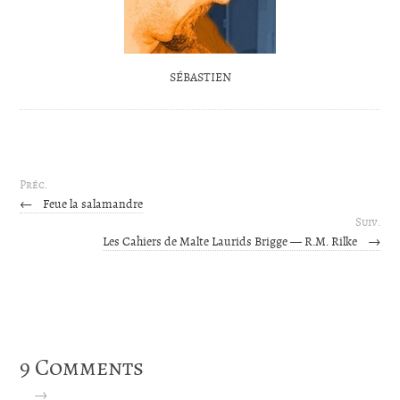
SÉBASTIEN
Préc.
←
Feue la salamandre
Suiv.
Les Cahiers de Malte Laurids Brigge — R.M. Rilke
→
9 Comments
→