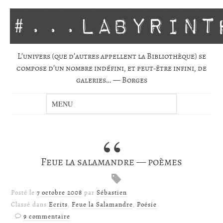
#...labyrint
L’univers (que d’autres appellent la Biblio­thèque) se
com­pose d’un nombre indé­fini, et peut-être infini, de
gale­ries… — Borges
Feue la salamandre — poèmes
Posté le
7 octobre 2008
par
Sébastien
Classé dans
Ecrits
,
Feue la Salamandre
,
Poésie
9 commentaire