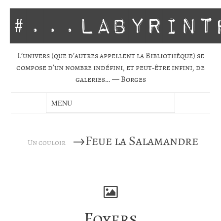
#...labyrint
L’univers (que d’autres appellent la Biblio­thèque) se
com­pose d’un nombre indé­fini, et peut-être infini, de
gale­ries… — Borges
→Feue la Salamandre
Un couloir
Foyers