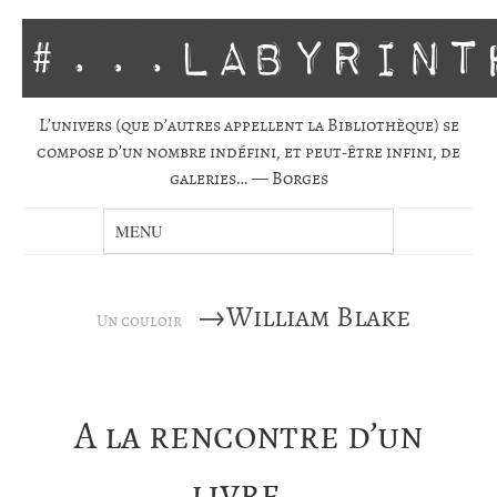
#...labyrint
L’univers (que d’autres appellent la Biblio­thèque) se
com­pose d’un nombre indé­fini, et peut-être infini, de
gale­ries… — Borges
→William Blake
Un couloir
A la rencontre d’un
livre…