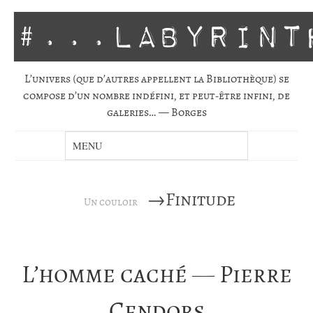
#...labyrint
L’univers (que d’autres appellent la Biblio­thèque) se
com­pose d’un nombre indé­fini, et peut-être infini, de
gale­ries… — Borges
→Finitude
Un couloir
L’homme caché — Pierre
Cendors