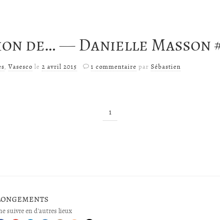
ion de… — Danielle Masson 
es
,
Vasesco
le
2 avril 2015
1 commentaire
par
Sébastien
1
longements
e suivre en d'autres lieux