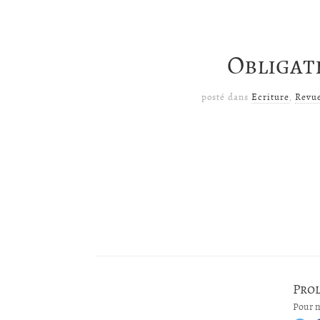
Obligat
posté dans
Ecriture
,
Revu
Pro
Pour m