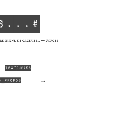
s...#
re infini, de gale­ries… — Borges
Text(ur)es
Perdu
A propos