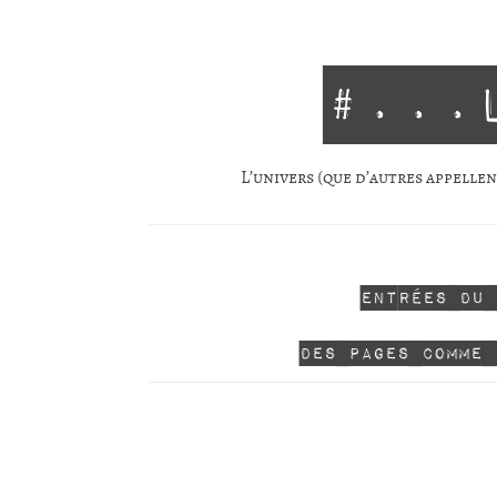
#...
L’univers (que d’autres appellent
Entrées du
Des pages comme 