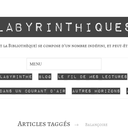
labyrinthique
 la Biblio­thèque) se com­pose d’un nombre indé­fini, et peut-êt
 labyrinthe
Blog
Le fil de mes lectures
dans un courant d’air
Autres horizons
Articles taggés
→
Balançoire