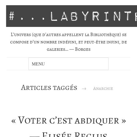
#...labyrint
L’univers (que d’autres appellent la Biblio­thèque) se
com­pose d’un nombre indé­fini, et peut-être infini, de
gale­ries… — Borges
Articles taggés
→
Anarchie
« Voter c’est abdiquer »
— Elisée Reclus