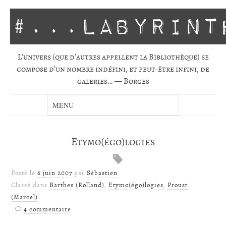
#...labyrint
L’univers (que d’autres appellent la Biblio­thèque) se
com­pose d’un nombre indé­fini, et peut-être infini, de
gale­ries… — Borges
Etymo(égo)logies
Posté le
6 juin 2007
par
Sébastien
Classé dans
Barthes (Rolland)
,
Etymo(égo)logies
,
Proust
(Marcel)
4 commentaire