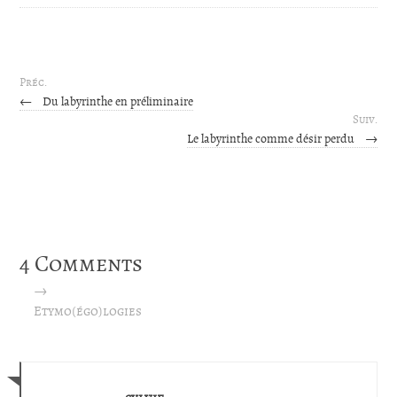
Préc.
←
Du labyrinthe en préliminaire
Suiv.
Le labyrinthe comme désir perdu
→
4 Comments
→
Etymo(égo)logies