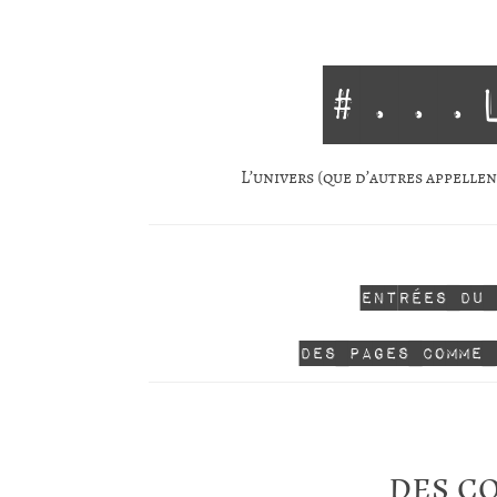
#...
L’univers (que d’autres appellent
Entrées du
Des pages comme 
des c