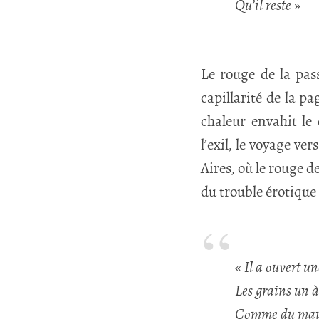
Qu’il reste
»
Le rouge de la pas
capillarité de la p
chaleur envahit le
l’exil, le voyage ve
Aires, où le rouge d
du trouble érotique
«
Il a ouvert u
Les grains un 
Comme du maï