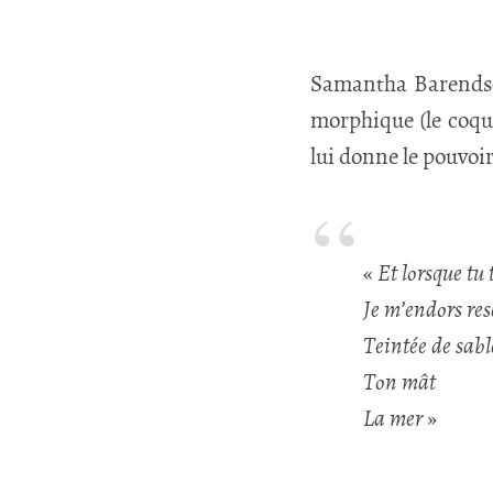
Samantha Barendson
morphique (le coque
lui donne le pouvoir
«
Et lorsque tu 
Je m’endors re
Teintée de sabl
Ton mât
La mer
»