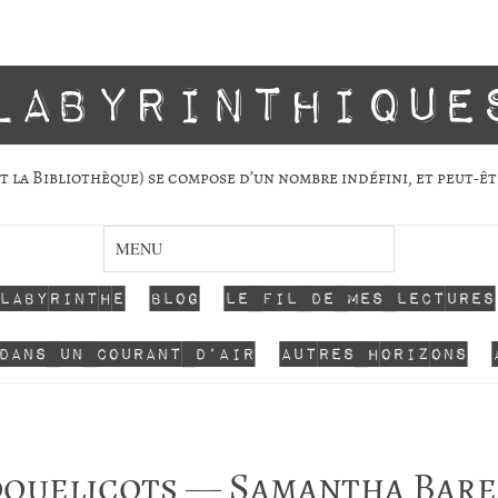
labyrinthique
 la Biblio­thèque) se com­pose d’un nombre indé­fini, et peut-êt
 labyrinthe
Blog
Le fil de mes lectures
dans un courant d’air
Autres horizons
oquelicots — Samantha Bar