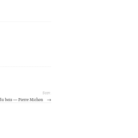
Suiv.
 du bois — Pierre Michon
→