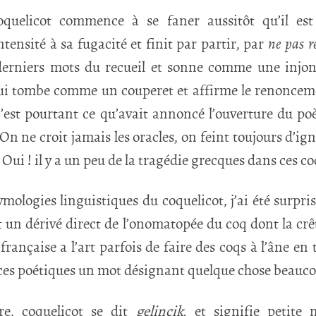
uelicot commence à se faner aussitôt qu’il est c
tensité à sa fugacité et finit par partir, par
ne pas r
s derniers mots du recueil et sonne comme une injonc
 qui tombe comme un couperet et affirme le renonceme
’est pourtant ce qu’avait annoncé l’ouverture du po
On ne croit jamais les oracles, on feint toujours d’igno
Oui ! il y a un peu de la tragédie grecques dans ces c
ymologies linguistiques du coquelicot, j’ai été surpri
 un dérivé direct de l’onomatopée du coq dont la crê
 française a l’art parfois de faire des coqs à l’âne e
s poétiques un mot désignant quelque chose beauco
re, coquelicot se dit
gelincik
,
et signifie petit