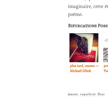
imaginaire, cette é
poème.
Bifurcations Poss
plus tard, encore —
pr
Michaël Glück
Va
Ch
Fa
Amour
,
coquelicot
,
fleur