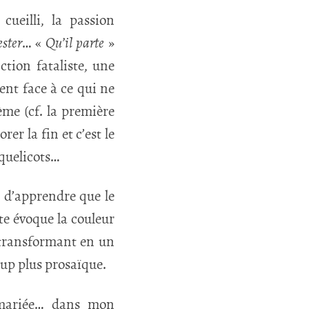
ueilli, la passion
ester
… «
Qu’il parte
»
tion fataliste, une
nt face à ce qui ne
ème (cf. la première
rer la fin et c’est le
oquelicots…
s d’apprendre que le
te évoque la couleur
n transformant en un
up plus prosaïque.
e mariée… dans mon