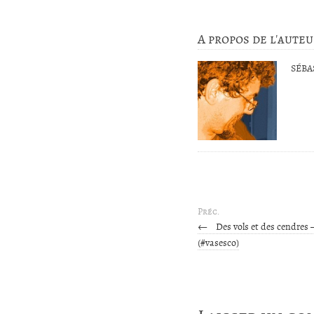
A propos de l'aute
SÉBA
Préc.
←
Des vols et des cendres
(#vasesco)