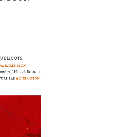
uelicots
ha Barendson
rré 71 / Hervé Bougel
ture par
Aline Coton