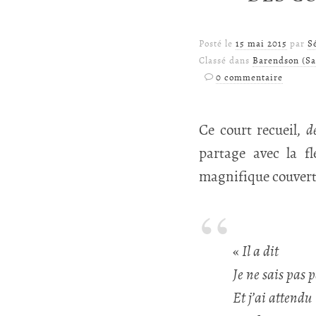
Posté le
15 mai 2015
par
S
Classé dans
Barendson (S
0 commentaire
Ce court recueil,
d
partage avec la fl
magnifique couvertu
«
Il a dit
Je ne sais pas p
Et j’ai attendu