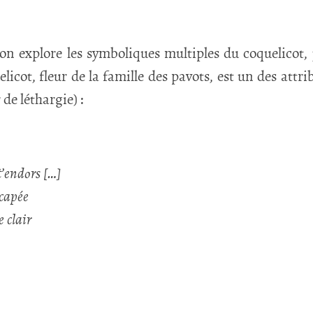
 explore les symboliques multiples du coquelicot, 
licot, fleur de la famille des pavots, est un des attr
 de léthargie) :
t’endors […]
scapée
e clair