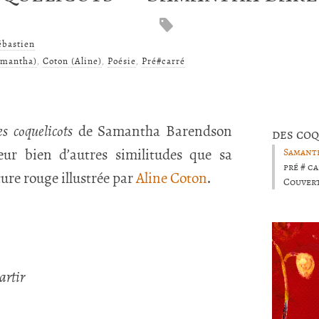
ébastien
amantha)
,
Coton (Aline)
,
Poésie
,
Pré#carré
es coquelicots
de Samantha Barendson
des coq
eur bien d’autres similitudes que sa
Samant
pré # ca
re rouge illustrée par
Aline Coton
.
Couver
artir