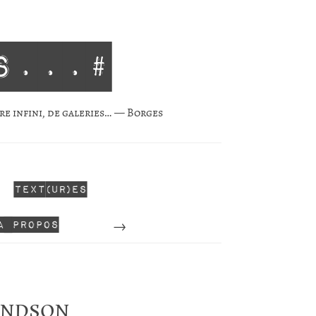
s...#
re infini, de gale­ries… — Borges
Text(ur)es
Perdu
A propos
endson