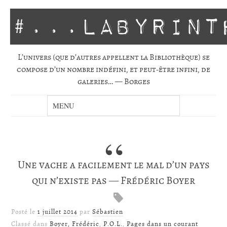
#...labyrint
L’univers (que d’autres appellent la Biblio­thèque) se
com­pose d’un nombre indé­fini, et peut-être infini, de
gale­ries… — Borges
Une vache a facilement le mal d’un pays
qui n’existe pas — Frédéric Boyer
Posté le
1 juillet 2014
par
Sébastien
Classé dans
Boyer, Frédéric
,
P.O.L.
,
Pages dans un courant