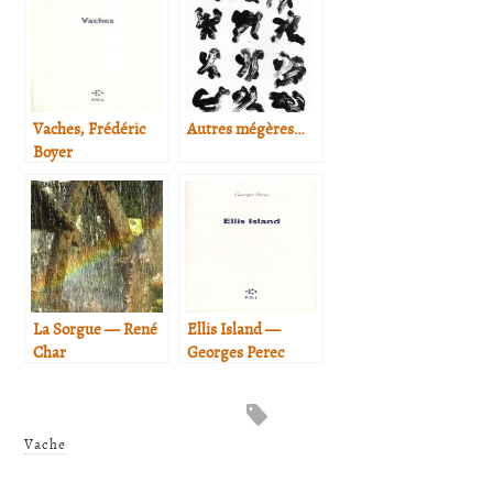
Vaches, Frédéric
Autres mégères…
Boyer
La Sorgue — René
Ellis Island —
Char
Georges Perec
Vache