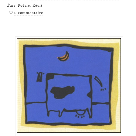
d'air
,
Poésie
,
Récit
0 commentaire