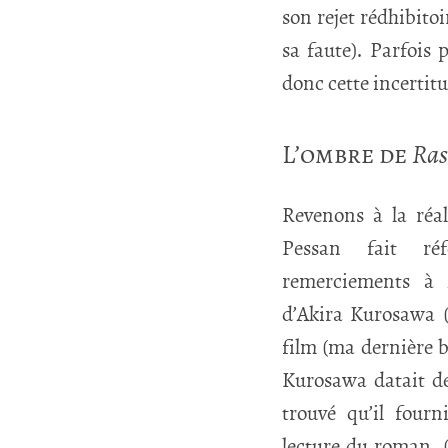
son rejet rédhibitoi
sa faute). Parfois p
donc cette incertit
L’ombre de
Ra
Revenons à la réali
Pessan fait ré
remerciements à
d’Akira Kurosawa (
film (ma dernière b
Kurosawa datait de
trouvé qu’il fourn
lecture du roman. (