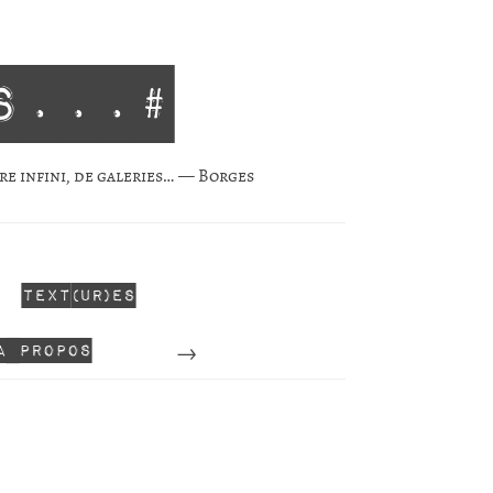
s...#
re infini, de gale­ries… — Borges
Text(ur)es
Perdu
A propos