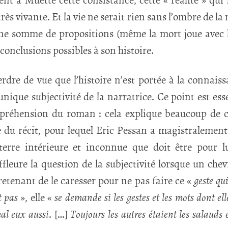
nt à Muette cette consistance, cette « réalité » qui
très vivante. Et la vie ne serait rien sans l’ombre de la
e somme de propositions (même la mort joue avec l
e conclusions possibles à son histoire.
erdre de vue que l’histoire n’est portée à la connais
unique subjectivité de la narratrice. Ce point est ess
réhension du roman : cela explique beaucoup de c
e du récit, pour lequel Eric Pessan a magistralemen
terre intérieure et inconnue que doit être pour l
fleure la question de la subjectivité lorsque un chevr
retenant de le caresser pour ne pas faire ce «
geste qui
t pas
», elle «
se demande si les gestes et les mots dont ell
mal eux aussi
. […]
Toujours les autres étaient les salauds e