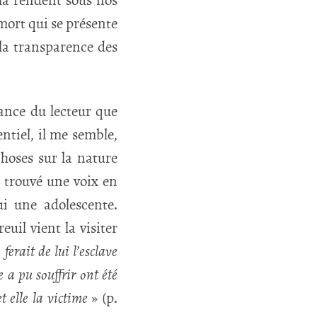
 la rendent sous nos
 mort qui se présente
a transparence des
sance du lecteur que
entiel, il me semble,
hoses sur la nature
t trouvé une voix en
ui une adolescente.
euil vient la visiter
 ferait de lui l’esclave
e a pu souffrir ont été
t elle la victime
» (p.