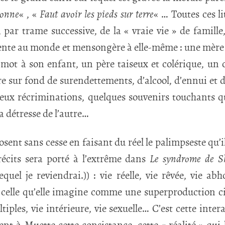
sonne
« , «
Faut avoir les pieds sur terre
« … Toutes ces l
re, par trame successive, de la « vraie vie » de famil
rente au monde et mensongère à elle-même : une mère 
mot à son enfant, un père taiseux et colérique, un 
re sur fond de surendettements, d’alcool, d’ennui et 
 deux récriminations, quelques souvenirs touchants qu
la détresse de l’autre…
osent sans cesse en faisant du réel le palimpseste qu’i
récits sera porté à l’extrême dans
Le syndrome de S
uel je reviendrai.)) : vie réelle, vie rêvée, vie abho
 celle qu’elle imagine comme une superproduction 
ltiples, vie intérieure, vie sexuelle… C’est cette inter