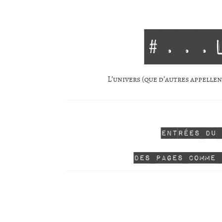
#...
L’univers (que d’autres appellent
Entrées du
Des pages comme 