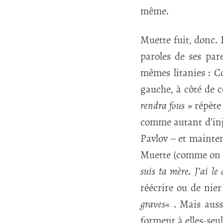
même.
Muette fuit, donc. E
paroles de ses par
mêmes litanies : C
gauche, à côté de c
rendra fous
» répète 
comme autant d’injo
Pavlov – et mainten
Muette (comme on l
suis ta mère. J’ai le
réécrire ou de nier
graves
« . Mais auss
forment à elles-seul