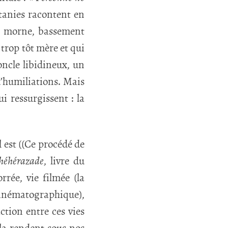
itanies racontent en
le, morne, bassement
trop tôt mère et qui
oncle libidineux, un
d’humiliations. Mais
i ressurgissent : la
l est ((Ce procédé de
héhérazade
, livre du
rrée, vie filmée (la
cinématographique),
action entre ces vies