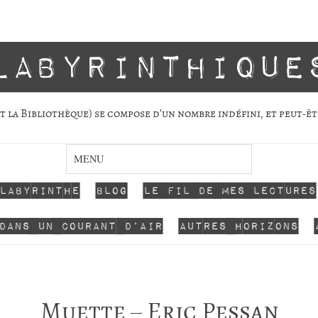
labyrinthique
 la Biblio­thèque) se com­pose d’un nombre indé­fini, et peut-êt
 labyrinthe
Blog
Le fil de mes lectures
dans un courant d’air
Autres horizons
Muette – Eric Pessan