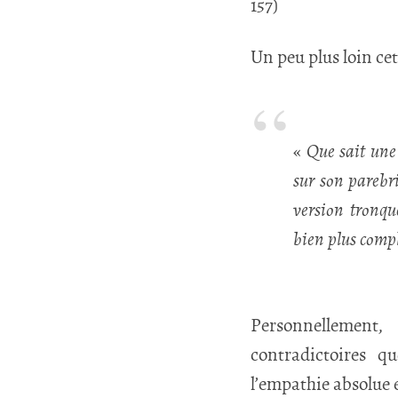
157)
Un peu plus loin ce
«
Que sait une
sur son parebri
version tronqué
bien plus comp
Personnellement,
contradictoires q
l’empathie absolue e