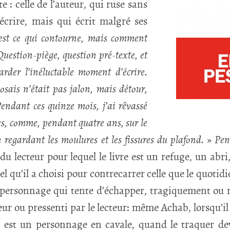
te : celle de l’auteur, qui ruse sans
écrire, mais qui écrit malgré ses
’est ce qui contourne, mais comment
Question-piège, question pré-texte, et
arder l’inéluctable moment d’écrire.
sais n’était pas jalon, mais détour,
Pendant ces quinze mois, j’ai rêvassé
s, comme, pendant quatre ans, sur le
n regardant les moulures et les fissures du plafond.
»
Pen
e du lecteur pour lequel le livre est un refuge, un abr
l qu’il a choisi pour contrecarrer celle que le quotidi
 personnage qui tente d’échapper, tragiquement ou n
teur ou pressenti par le lecteur: même Achab, lorsqu’i
, est un personnage en cavale, quand le traquer devi