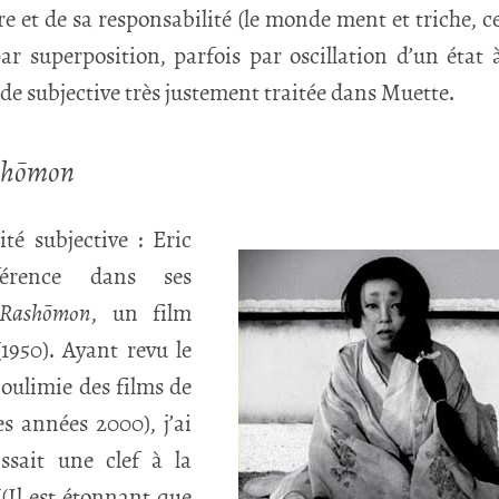
re et de sa responsabilité (le monde ment et triche, c
ar superposition, parfois par oscillation d’un état à
ude subjective très justement traitée dans Muette.
shōmon
té subjective : Eric
férence dans ses
Rashōmon
, un film
1950). Ayant revu le
oulimie des films de
s années 2000), j’ai
issait une clef à la
(Il est étonnant que