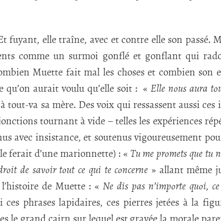
t fuyant, elle traîne, avec et contre elle son passé. 
ents comme un surmoi gonflé et gonflant qui rado
ombien Muette fait mal les choses et combien son ex
e qu’on aurait voulu qu’elle soit : «
Elle nous aura to
à tout-va sa mère. Des voix qui ressassent aussi ces i
nctions tournant à vide – telles les expériences répé
us avec insistance, et soutenus vigoureusement pour
e ferait d’une marionnette) : «
Tu me promets que tu ne
 droit de savoir tout ce qui te concerne
» allant même ju
 l’histoire de Muette : «
Ne dis pas n’importe quoi, ce
i ces phrases lapidaires, ces pierres jetées à la fig
es le grand cairn sur lequel est gravée la morale pare