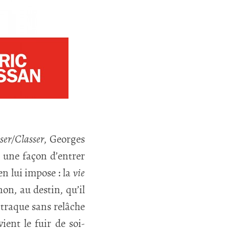
ser/Classer
, Georges
i, une façon d’entrer
en lui impose : la
vie
on, au destin, qu’il
l traque sans relâche
ent le fuir de soi-