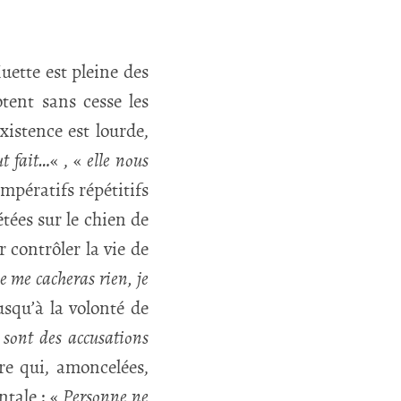
Muette est pleine des
tent sans cesse les
istence est lourde,
ut fait…
« , «
elle nous
mpératifs répétitifs
tées sur le chien de
 contrôler la vie de
 me cacheras rien, je
squ’à la volonté de
 sont des accusations
ure qui, amoncelées,
ntale : «
Personne ne