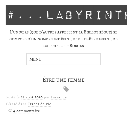
#...labyrint
L’univers (que d’autres appellent la Biblio­thèque) se
com­pose d’un nombre indé­fini, et peut-être infini, de
gale­ries… — Borges
Être une femme
Posté le
21 août 2010
par
Inca-nue
Classé dans
Traces de vie
4 commentaire