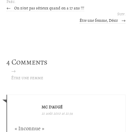
Préc.
←
On n’est pas sérieux quand on a 17 ans !!!
Suiv.
Être une femme, Désir
→
4 Comments
→
Être une femme
MC D'AUGÉ
21 août 2010 at 21:34
« Inconnue »